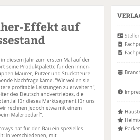
VERLA
her-Effekt auf
ssestand
Stelle
Fachp
Fachp
lt in diesem Jahr zum ersten Mal auf der
rt seine Produktpalette für den Innen-
Branc
uppen Maurer, Putzer und Stuckateure
ende Nachfrage käme. "Wir wollen sie
ere profitable Leistungen zu erweitern",
Impre
eiter des Deutschlandvertriebes, die
Potential für dieses Marktsegment für uns
wir rechnen jedoch etwa mit einem
Hauste
beim Malerbedarf".
Heimte
towys hat für den Bau ein spezielles
Parket
t: In verschiedenen, mit