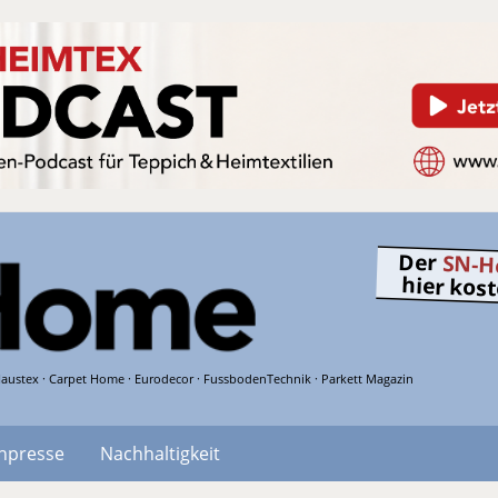
Der
SN-H
hier kos
austex · Carpet Home · Eurodecor · FussbodenTechnik · Parkett Magazin
hpresse
Nachhaltigkeit