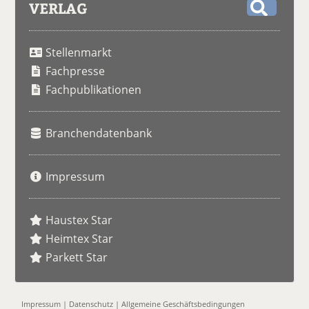
VERLAG
S
u
Stellenmarkt
c
h
Fachpresse
e
Fachpublikationen
Branchendatenbank
Impressum
Haustex Star
Heimtex Star
Parkett Star
Impressum
|
Datenschutz
|
Allgemeine Geschäftsbedingungen