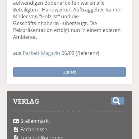
aufwendigen Bodenarbeiten waren alle
Beteiligten - Handwerker, Auftraggeber Rainer
Möller von "Holz ist" und die
Geschäftsinhaberin - überzeugt. Die
Pelzpräsentation erfolgt nun in einem edleren
Ambiente.
aus
Parkett Magazin
06/02
(Referenz)
Zurück
VERLAG
S
u
Stellenmarkt
c
h
Fachpresse
e
Fachpublikationen