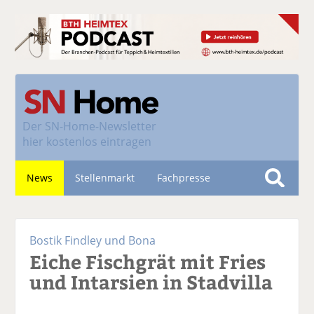
Der
SN-Home-Newsletter
hier kostenlos eintragen
News
Stellenmarkt
Fachpresse
S
u
Nachhaltigkeit
c
Bostik Findley und Bona
h
Eiche Fischgrät mit Fries
e
und Intarsien in Stadvilla