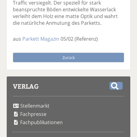
Traffic versiegelt. Der speziell für stark
beanspruchte Böden entwickelte Wasserlack
verleiht dem Holz eine matte Optik und wahrt
die natürliche Anmutung des Parketts.
aus
Parkett Magazin
05/02
(Referenz)
Zurück
VERLAG
S
u
Stellenmarkt
c
h
Fachpresse
e
Fachpublikationen