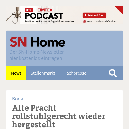
Der
SN-Home-Newsletter
hier kostenlos eintragen
News
Stellenmarkt
Fachpresse
S
u
Nachhaltigkeit
c
Bona
h
Alte Pracht
e
rollstuhlgerecht wieder
hergestellt