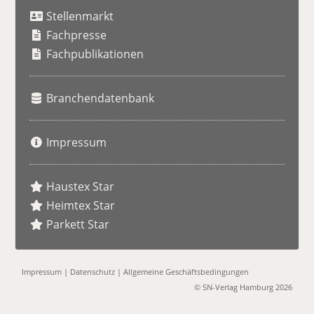
u
Stellenmarkt
c
h
Fachpresse
e
Fachpublikationen
Branchendatenbank
Impressum
Haustex Star
Heimtex Star
Parkett Star
Impressum
|
Datenschutz
|
Allgemeine Geschäftsbedingungen
© SN-Verlag Hamburg 2026