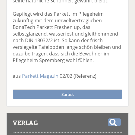
seine natürliche Schönheit gewahrt bleibt.
Gepflegt wird das Parkett im Pflegeheim
zukünftig mit dem umweltverträglichen
BonaTech Parkett Freshen up, das
selbstglänzend, wasserfest und gleithemmend
nach DIN 18032/2 ist. So kann der frisch
versiegelte Tafelboden lange schön bleiben und
dazu beitragen, dass sich die Bewohner im
Pflegeheim Spremberg wohl fühlen.
aus
Parkett Magazin
02/02
(Referenz)
Zurück
VERLAG
S