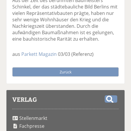
Aus der Zeit des berühmten Baumeisters
Schinkel, der das städtebauliche Bild Berlins mit
vielen Repräsentativbauten prägte, haben nur
sehr wenige Wohnhäuser den Krieg und die
Nachkriegszeit überstanden. Durch die
aufwändigen Baumaßnahmen ist es gelungen,
eine bauhistorische Rarität zu erhalten.
aus
Parkett Magazin
03/03
(Referenz)
Zurück
VERLAG
S
u
Stellenmarkt
c
h
Fachpresse