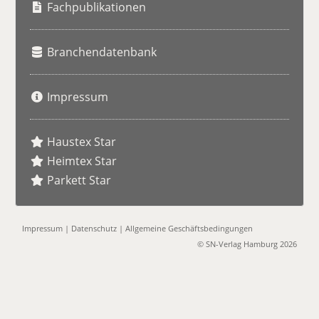
e
Fachpublikationen
Branchendatenbank
Impressum
Haustex Star
Heimtex Star
Parkett Star
Impressum
|
Datenschutz
|
Allgemeine Geschäftsbedingungen
© SN-Verlag Hamburg 2026