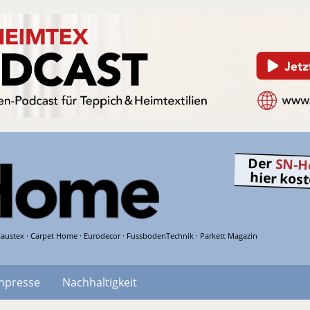
Der
SN-H
hier kos
austex · Carpet Home · Eurodecor · FussbodenTechnik · Parkett Magazin
hpresse
Nachhaltigkeit