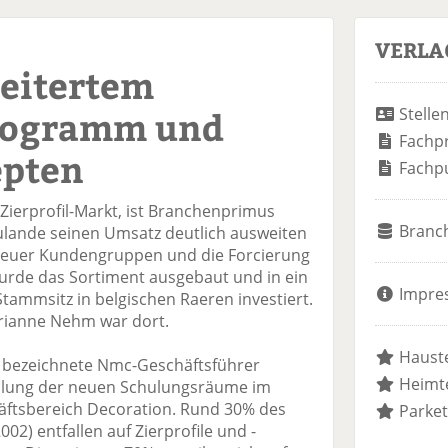
VERLA
eitertem
rogramm und
Stelle
Fachp
epten
Fachp
 Zierprofil-Markt, ist Branchenprimus
Branc
ulande seinen Umsatz deutlich ausweiten
neuer Kundengruppen und die Forcierung
urde das Sortiment ausgebaut und in ein
Impre
ammsitz in belgischen Raeren investiert.
rianne Nehm war dort.
Hauste
 bezeichnete Nmc-Geschäftsführer
Heimte
ellung der neuen Schulungsräume im
äftsbereich Decoration. Rund 30% des
Parket
02) entfallen auf Zierprofile und -