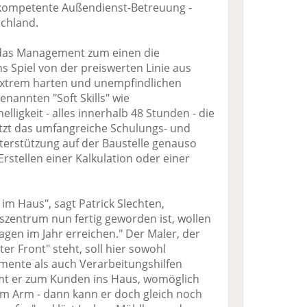
 kompetente Außendienst-Betreuung -
chland.
 das Management zum einen die
 Spiel von der preiswerten Linie aus
 extrem harten und unempfindlichen
enannten "Soft Skills" wie
elligkeit - alles innerhalb 48 Stunden - die
etzt das umfangreiche Schulungs- und
erstützung auf der Baustelle genauso
 Erstellen einer Kalkulation oder einer
im Haus", sagt Patrick Slechten,
zentrum nun fertig geworden ist, wollen
agen im Jahr erreichen." Der Maler, der
er Front" steht, soll hier sowohl
mente als auch Verarbeitungshilfen
t er zum Kunden ins Haus, womöglich
em Arm - dann kann er doch gleich noch