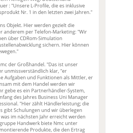
er : "Unsere L-Profile, die es inklusive
sprodukt Nr. 1 in den letzten zwei Jahren."
ns Objekt. Hier werden gezielt die
r anderem per Telefon-Marketing: "Wir
nnen über CDRom-Simulation
austellenabwicklung sichern. Hier können
bewegen."
 Nmc der Großhandel. "Das ist unser
er unmissverständlich klar, "er
e Aufgaben und Funktionen als Mittler, er
einsam mit dem Handel werden wir
Jahr gebe es ein Partnerhändler-System,
t Anfang des Jahres Business Uni Manager
sional. "Hier zählt Händlerleistung; die
es gibt Schulungen und wir überlegen
was im nächsten Jahr erreicht werden
elgruppe Handwerk biete Nmc unter
 montierende Produkte, die den Ertrag