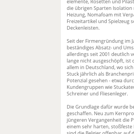
elemente, Rosetten und Pilast
die übrigen Sparten Isolation
Heizung, Nomafoam mit Verpa
Freizeitartikel und Spielzeug 
Deckenleisten.
Seit der Firmengründung im 
beständiges Absatz- und Ums
allerdings seit 2001 deutlich 
lange nicht ausgeschöpft, i
allem in Deutschland, wo sic
Stuck jährlich als Branchenpr
Potenzial gesehen - etwa dur
Kundengruppen wie Stuckateu
Schreiner und Fliesenleger.
Die Grundlage dafür wurde b
geschaffen. Neu zum Kernpr
jüngeren Vergangenheit die Pr
einem sehr harten, stoßfeste 
sind die Belgier offenbar auf