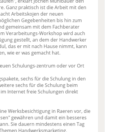
kaufen", erklärt Jochen Mühlbauer den
. Ganz praktisch ist die Arbeit mit den
acht Arbeitskojen der neuen
möglichen Gegebenheiten bis hin zum
und gemeinsam mit dem Fachberater
nem Verarbeitungs-Workshop wird auch
ügung gestellt, an dem der Handwerker
ul, das er mit nach Hause nimmt, kann
en, wie er was gemacht hat.
euen Schulungs-zentrum oder vor Ort
spakete, sechs für die Schulung in den
itere sechs für die Schulung beim
im Internet freie Schulungen direkt
eine Werksbesichtigung in Raeren vor, die
lissen" gewähren und damit ein besseres
ann. Sie dauern mindestens einen Tag
 Themen Handwerksmarketing,