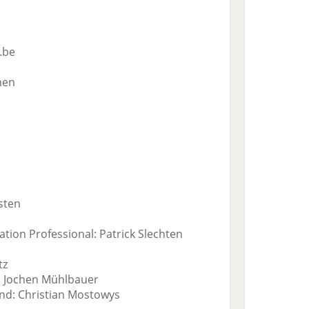
.be
nen
sten
tion Professional: Patrick Slechten
tz
: Jochen Mühlbauer
nd: Christian Mostowys