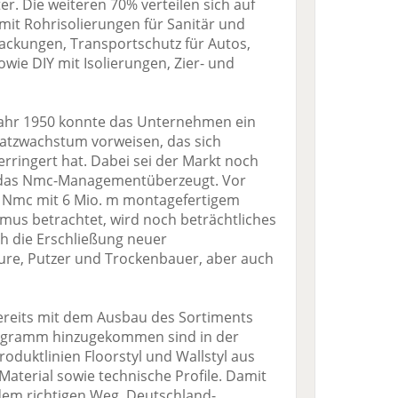
er. Die weiteren 70% verteilen sich auf
 mit Rohrisolierungen für Sanitär und
ckungen, Transportschutz für Autos,
sowie DIY mit Isolierungen, Zier- und
Jahr 1950 konnte das Unternehmen ein
atzwachstum vorweisen, das sich
verringert hat. Dabei sei der Markt noch
st das Nmc-Managementüberzeugt. Vor
h Nmc mit 6 Mio. m montagefertigem
imus betrachtet, wird noch beträchtliches
ch die Erschließung neuer
re, Putzer und Trockenbauer, aber auch
ereits mit dem Ausbau des Sortiments
ogramm hinzugekommen sind in der
oduktlinien Floorstyl und Wallstyl aus
Material sowie technische Profile. Damit
 dem richtigen Weg. Deutschland-