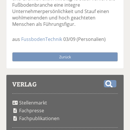
Fußbodenbranche eine integre
Unternehmerpersönlichkeit und Stauf einen
wohlmeinenden und hoch geachteten
Menschen als Führungsfigur.
aus
FussbodenTechnik
03/09
(Personalien)
Zurück
VERLAG
S
u
Stellenmarkt
c
h
Fachpresse
e
Fachpublikationen