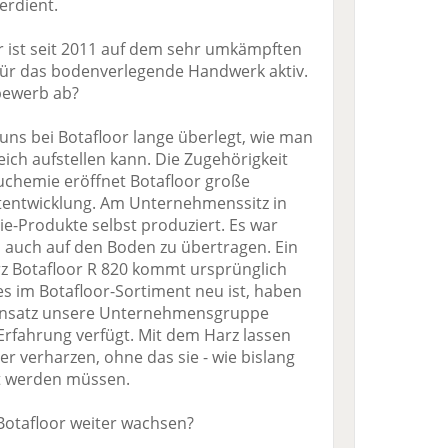
erdient.
r ist seit 2011 auf dem sehr umkämpften
für das bodenverlegende Handwerk aktiv.
bewerb ab?
ns bei Botafloor lange überlegt, wie man
eich aufstellen kann. Die Zugehörigkeit
uchemie eröffnet Botafloor große
tentwicklung. Am Unternehmenssitz in
e-Produkte selbst produziert. Es war
l auch auf den Boden zu übertragen. Ein
arz Botafloor R 820 kommt ursprünglich
 im Botafloor-Sortiment neu ist, haben
 Einsatz unsere Unternehmensgruppe
 Erfahrung verfügt. Mit dem Harz lassen
her verharzen, ohne das sie - wie bislang
xt werden müssen.
 Botafloor weiter wachsen?