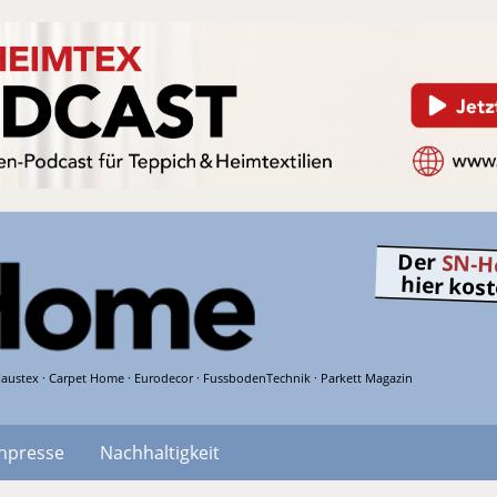
Der
SN-H
hier kos
austex · Carpet Home · Eurodecor · FussbodenTechnik · Parkett Magazin
hpresse
Nachhaltigkeit