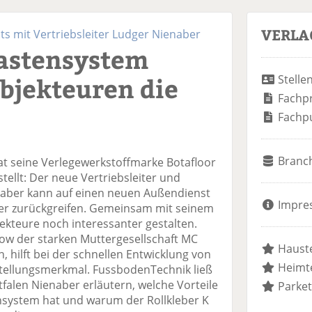
VERLA
ts mit Vertriebsleiter Ludger Nienaber
astensystem
Objekteuren die
Stelle
Fachp
Fachp
Branc
t seine Verlegewerkstoffmarke Botafloor
tellt: Der neue Vertriebsleiter und
aber kann auf einen neuen Außendienst
Impre
er zurückgreifen. Gemeinsam mit seinem
jekteure noch interessanter gestalten.
ow der starken Muttergesellschaft MC
Hauste
 hilft bei der schnellen Entwicklung von
Heimte
tellungsmerkmal. FussbodenTechnik ließ
falen Nienaber erläutern, welche Vorteile
Parket
nsystem hat und warum der Rollkleber K