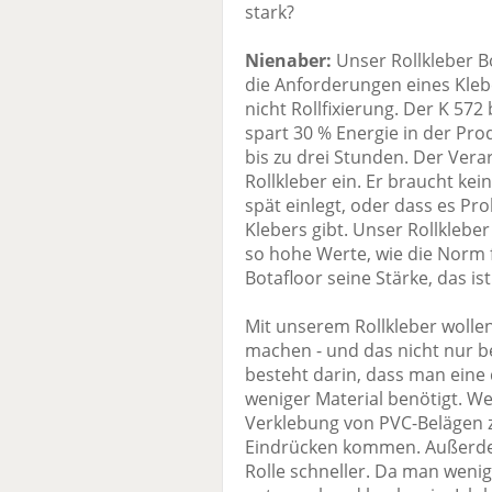
stark?
Nienaber:
Unser Rollkleber Bo
die Anforderungen eines Kleber
nicht Rollfixierung. Der K 57
spart 30 % Energie in der Pro
bis zu drei Stunden. Der Ver
Rollkleber ein. Er braucht kei
spät einlegt, oder dass es P
Klebers gibt. Unser Rollkleber
so hohe Werte, wie die Norm f
Botafloor seine Stärke, das i
Mit unserem Rollkleber wollen
machen - und das nicht nur b
besteht darin, dass man eine
weniger Material benötigt. W
Verklebung von PVC-Belägen zu
Eindrücken kommen. Außerdem
Rolle schneller. Da man wenig