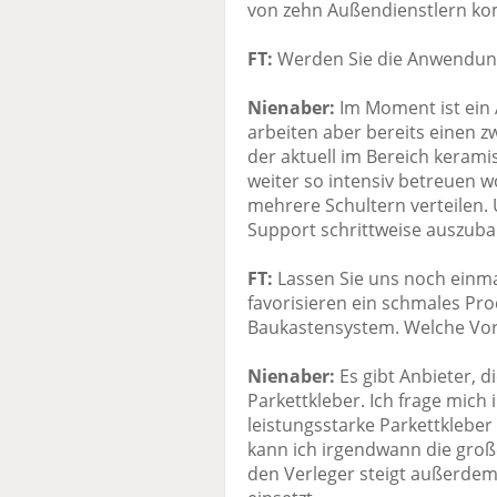
von zehn Außendienstlern k
FT:
Werden Sie die Anwendung
Nienaber:
Im Moment ist ein 
arbeiten aber bereits einen z
der aktuell im Bereich keramis
weiter so intensiv betreuen w
mehrere Schultern verteilen. 
Support schrittweise auszuba
FT:
Lassen Sie uns noch einma
favorisieren ein schmales P
Baukastensystem. Welche Vort
Nienaber:
Es gibt Anbieter, 
Parkettkleber. Ich frage mic
leistungsstarke Parkettkleber
kann ich irgendwann die große
den Verleger steigt außerdem 