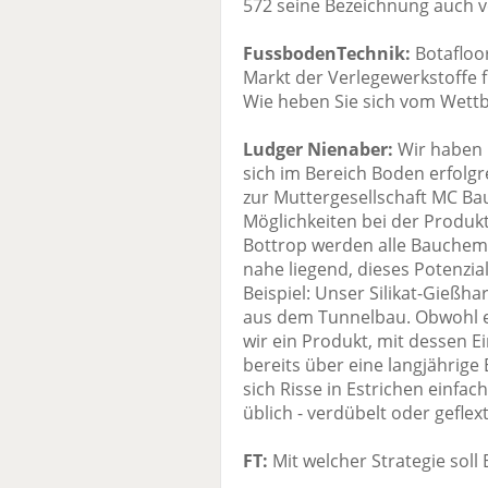
572 seine Bezeichnung auch v
FussbodenTechnik:
Botafloo
Markt der Verlegewerkstoffe 
Wie heben Sie sich vom Wett
Ludger Nienaber:
Wir haben u
sich im Bereich Boden erfolgr
zur Muttergesellschaft MC Ba
Möglichkeiten bei der Produk
Bottrop werden alle Bauchemi
nahe liegend, dieses Potenzia
Beispiel: Unser Silikat-Gießh
aus dem Tunnelbau. Obwohl es
wir ein Produkt, mit dessen
bereits über eine langjährige
sich Risse in Estrichen einfac
üblich - verdübelt oder gefle
FT:
Mit welcher Strategie soll