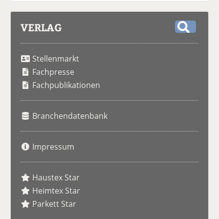
VERLAG
S
u
Stellenmarkt
c
h
Fachpresse
e
Fachpublikationen
Branchendatenbank
Impressum
Haustex Star
Heimtex Star
Parkett Star