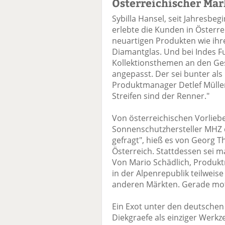
Österreichischer Mar
Sybilla Hansel, seit Jahresbe
erlebte die Kunden in Österr
neuartigen Produkten wie ihre
Diamantglas. Und bei Indes F
Kollektionsthemen an den Ge
angepasst. Der sei bunter als
Produktmanager Detlef Müller.
Streifen sind der Renner."
Von österreichischen Vorlie
Sonnenschutzhersteller MHZ d
gefragt", hieß es von Georg T
Österreich. Stattdessen sei ma
Von Mario Schädlich, Produktm
in der Alpenrepublik teilweis
anderen Märkten. Gerade moto
Ein Exot unter den deutschen 
Diekgraefe als einziger Werk