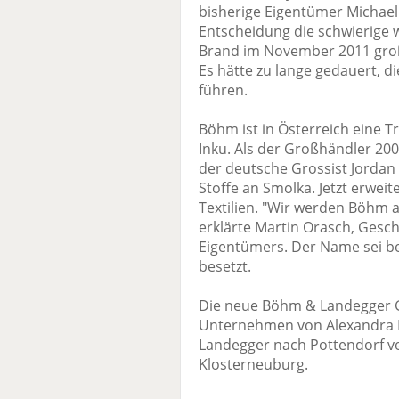
bisherige Eigentümer Michael
Entscheidung die schwierige w
Brand im November 2011 große 
Es hätte zu lange gedauert, d
führen.
Böhm ist in Österreich eine T
Inku. Als der Großhändler 2
der deutsche Grossist Jorda
Stoffe an Smolka. Jetzt erwei
Textilien. "Wir werden Böhm a
erklärte Martin Orasch, Gesc
Eigentümers. Der Name sei b
besetzt.
Die neue Böhm & Landegger G
Unternehmen von Alexandra M
Landegger nach Pottendorf ver
Klosterneuburg.