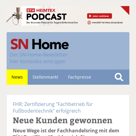
Der
SN-Home-Newsletter
hier kostenlos eintragen
News
Stellenmarkt
Fachpresse
S
u
Nachhaltigkeit
c
FHR: Zertifizierung "Fachbetrieb für
h
Fußbodentechnik" erfolgreich
e
Neue Kunden gewonnen
Neue Wege ist der Fachhandelsring mit dem