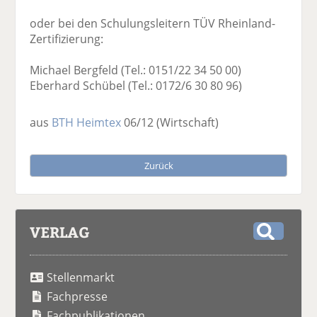
oder bei den Schulungsleitern TÜV Rheinland-
Zertifizierung:
Michael Bergfeld (Tel.: 0151/22 34 50 00)
Eberhard Schübel (Tel.: 0172/6 30 80 96)
aus
BTH Heimtex
06/12
(Wirtschaft)
Zurück
VERLAG
S
u
Stellenmarkt
c
h
Fachpresse
e
Fachpublikationen