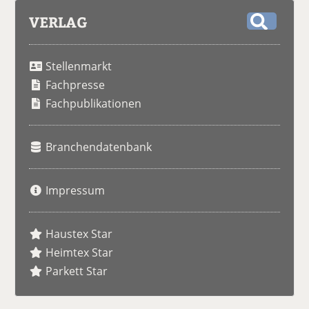
VERLAG
S
u
Stellenmarkt
c
h
Fachpresse
e
Fachpublikationen
Branchendatenbank
Impressum
Haustex Star
Heimtex Star
Parkett Star