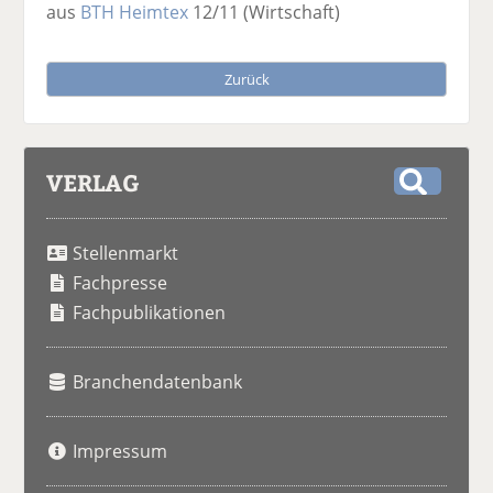
aus
BTH Heimtex
12/11
(Wirtschaft)
Zurück
VERLAG
S
u
Stellenmarkt
c
h
Fachpresse
e
Fachpublikationen
Branchendatenbank
Impressum