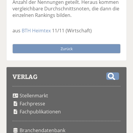
Anzahl der Nennungen geteilt. Heraus kommen
vergleichbare Durchschnittsnoten, die dann die
einzelnen Rankings bilden.
aus
BTH Heimtex
11/11
(Wirtschaft)
Zurück
VERLAG
S
u
Stellenmarkt
c
h
Fachpresse
e
Fachpublikationen
Branchendatenbank