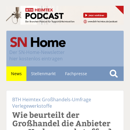
Der
SN-Home-Newsletter
hier kostenlos eintragen
News
Stellenmarkt
Fachpresse
S
u
Nachhaltigkeit
c
BTH Heimtex Großhandels-Umfrage
h
Verlegewerkstoffe
e
Wie beurteilt der
Großhandel die Anbieter