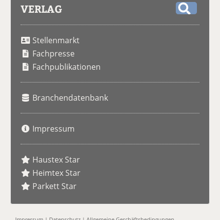
VERLAG
S
u
Stellenmarkt
c
h
Fachpresse
e
Fachpublikationen
Branchendatenbank
Impressum
Haustex Star
Heimtex Star
Parkett Star
Impressum
|
Datenschutz
|
Allgemeine Geschäftsbedingungen