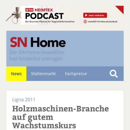
Der
SN-Home-Newsletter
hier kostenlos eintragen
News
Stellenmarkt
Fachpresse
S
u
Nachhaltigkeit
c
Ligna 2011
h
Holzmaschinen-Branche
e
auf gutem
Wachstumskurs