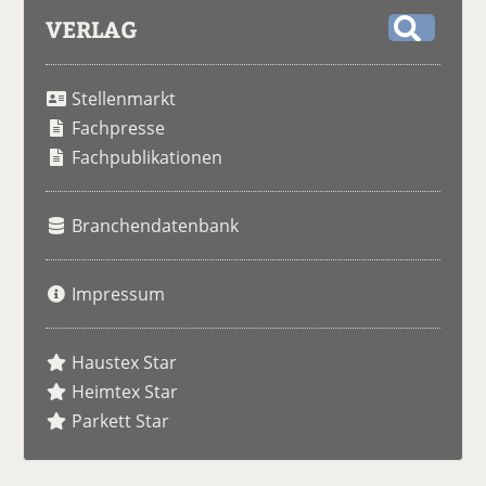
VERLAG
S
u
Stellenmarkt
c
h
Fachpresse
e
Fachpublikationen
Branchendatenbank
Impressum
Haustex Star
Heimtex Star
Parkett Star