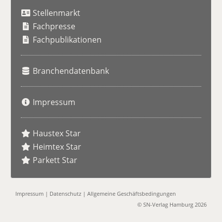
u
Stellenmarkt
c
h
Fachpresse
e
Fachpublikationen
Branchendatenbank
Impressum
Haustex Star
Heimtex Star
Parkett Star
Impressum
|
Datenschutz
|
Allgemeine Geschäftsbedingungen
© SN-Verlag Hamburg 2026