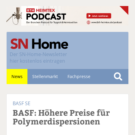
Der
SN-Home-Newsletter
hier kostenlos eintragen
News
Stellenmarkt
Fachpresse
S
u
Nachhaltigkeit
c
BASF SE
h
BASF: Höhere Preise für
e
Polymerdispersionen