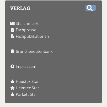
VERLAG
S
u
Stellenmarkt
c
h
Fachpresse
e
Fachpublikationen
Branchendatenbank
Impressum
Haustex Star
Heimtex Star
Parkett Star