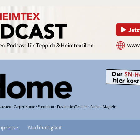
Der
SN-H
hier kos
austex · Carpet Home · Eurodecor · FussbodenTechnik · Parkett Magazin
hpresse
Nachhaltigkeit