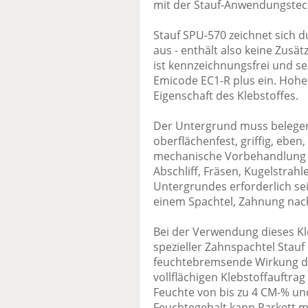
mit der Stauf-Anwendungstech
Stauf SPU-570 zeichnet sich d
aus - enthält also keine Zusät
ist kennzeichnungsfrei und s
Emicode EC1-R plus ein. Hohe 
Eigenschaft des Klebstoffes.
Der Untergrund muss belegere
oberflächenfest, griffig, eben,
mechanische Vorbehandlung w
Abschliff, Fräsen, Kugelstrah
Untergrundes erforderlich sei
einem Spachtel, Zahnung nach
Bei der Verwendung dieses K
spezieller Zahnspachtel Stauf
feuchtebremsende Wirkung de
vollflächigen Klebstoffauftrag
Feuchte von bis zu 4 CM-% un
Feuchtegehalt kann Parkett mi