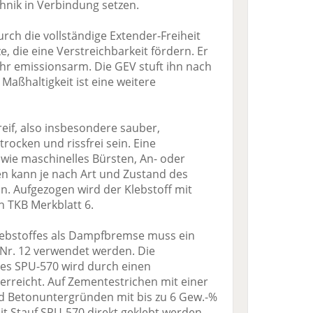
nik in Verbindung setzen.
urch die vollständige Extender-Freiheit
ze, die eine Verstreichbarkeit fördern. Er
ehr emissionsarm. Die GEV stuft ihn nach
Maßhaltigkeit ist eine weitere
if, also insbesondere sauber,
 trocken und rissfrei sein. Eine
ie maschinelles Bürsten, An- oder
len kann je nach Art und Zustand des
n. Aufgezogen wird der Klebstoff mit
 TKB Merkblatt 6.
lebstoffes als Dampfbremse muss ein
 Nr. 12 verwendet werden. Die
s SPU-570 wird durch einen
 erreicht. Auf Zementestrichen mit einer
d Betonuntergründen mit bis zu 6 Gew.-%
t Stauf SPU-570 direkt geklebt werden.