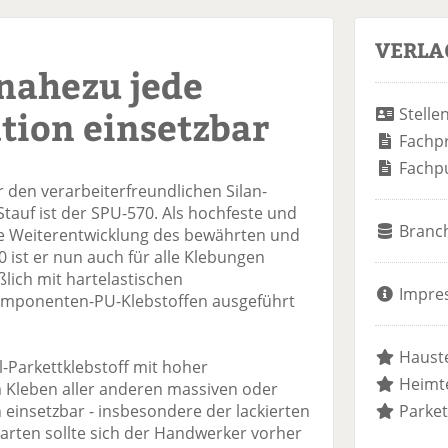
VERLA
nahezu jede
tion einsetzbar
Stelle
Fachp
Fachp
den verarbeiterfreundlichen Silan-
Stauf ist der SPU-570. Als hochfeste und
Branc
e Weiterentwicklung des bewährten und
0 ist er nun auch für alle Klebungen
ßlich mit hartelastischen
Impre
mponenten-PU-Klebstoffen ausgeführt
Hauste
al-Parkettklebstoff mit hoher
Heimte
m Kleben aller anderen massiven oder
einsetzbar - insbesondere der lackierten
Parket
arten sollte sich der Handwerker vorher