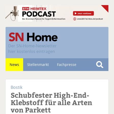
Der
SN-Home-Newsletter
hier kostenlos eintragen
News
Stellenmarkt
Fachpresse
S
u
Nachhaltigkeit
c
Bostik
h
Schubfester High-End-
e
Klebstoff für alle Arten
von Parkett