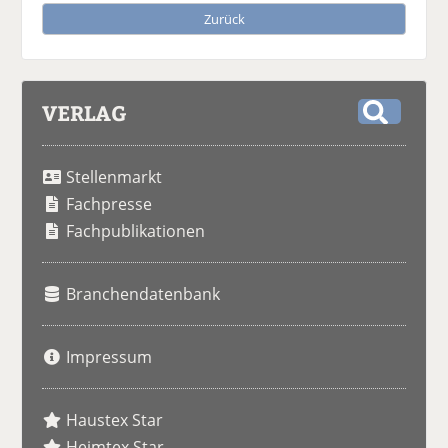
Zurück
VERLAG
S
u
Stellenmarkt
c
h
Fachpresse
e
Fachpublikationen
Branchendatenbank
Impressum
Haustex Star
Heimtex Star