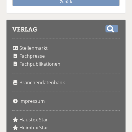
Zurück
VERLAG
S
u
Stellenmarkt
c
h
Fachpresse
e
Fachpublikationen
Branchendatenbank
Impressum
Haustex Star
Heimtex Star