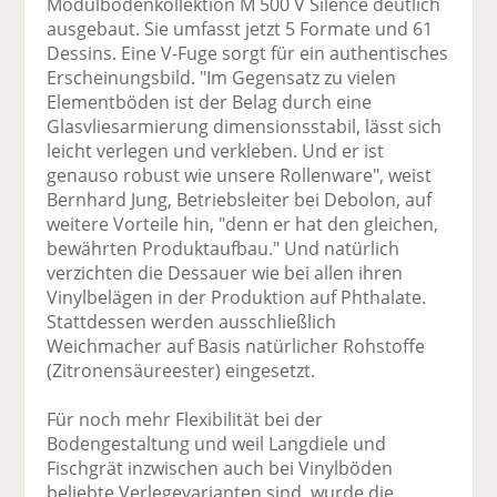
Modulbodenkollektion M 500 V Silence deutlich
ausgebaut. Sie umfasst jetzt 5 Formate und 61
Dessins. Eine V-Fuge sorgt für ein authentisches
Erscheinungsbild. "Im Gegensatz zu vielen
Elementböden ist der Belag durch eine
Glasvliesarmierung dimensionsstabil, lässt sich
leicht verlegen und verkleben. Und er ist
genauso robust wie unsere Rollenware", weist
Bernhard Jung, Betriebsleiter bei Debolon, auf
weitere Vorteile hin, "denn er hat den gleichen,
bewährten Produktaufbau." Und natürlich
verzichten die Dessauer wie bei allen ihren
Vinylbelägen in der Produktion auf Phthalate.
Stattdessen werden ausschließlich
Weichmacher auf Basis natürlicher Rohstoffe
(Zitronensäureester) eingesetzt.
Für noch mehr Flexibilität bei der
Bodengestaltung und weil Langdiele und
Fischgrät inzwischen auch bei Vinylböden
beliebte Verlegevarianten sind, wurde die