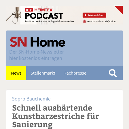
Der
SN-Home-Newsletter
hier kostenlos eintragen
News
Stellenmarkt
Fachpresse
S
u
Nachhaltigkeit
c
Sopro Bauchemie
h
Schnell aushärtende
e
Kunstharzestriche für
Sanierung