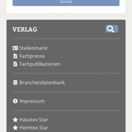
Zurück
VERLAG
S
u
Stellenmarkt
c
h
Fachpresse
e
Fachpublikationen
Branchendatenbank
Impressum
Haustex Star
Heimtex Star