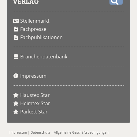
VERLAG
S
u
Stellenmarkt
c
h
Fachpresse
e
Fachpublikationen
Branchendatenbank
Impressum
Haustex Star
Heimtex Star
Parkett Star
Impressum
|
Datenschutz
|
Allgemeine Geschäftsbedingungen