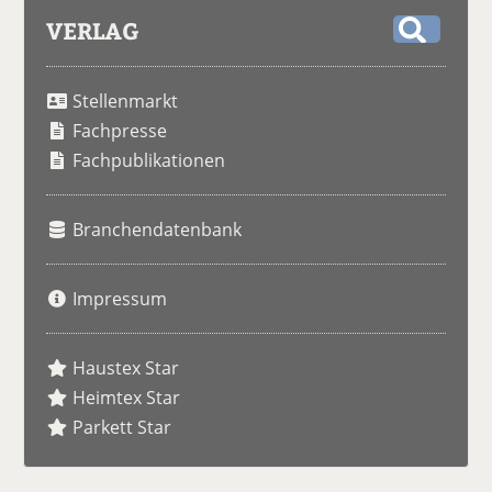
VERLAG
S
u
Stellenmarkt
c
h
Fachpresse
e
Fachpublikationen
Branchendatenbank
Impressum
Haustex Star
Heimtex Star
Parkett Star