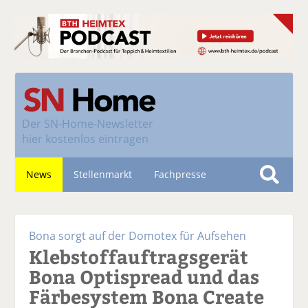
Der
SN-Home-Newsletter
hier kostenlos eintragen
News
Stellenmarkt
Fachpresse
S
u
Nachhaltigkeit
c
Bona sorgt auf der Domotex für Aufsehen
h
Klebstoffauftragsgerät
e
Bona Optispread und das
Färbesystem Bona Create