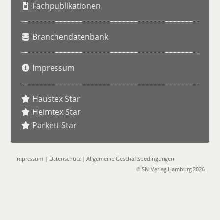
e
Fachpublikationen
Branchendatenbank
Impressum
Haustex Star
Heimtex Star
Parkett Star
Impressum
|
Datenschutz
|
Allgemeine Geschäftsbedingungen
© SN-Verlag Hamburg 2026