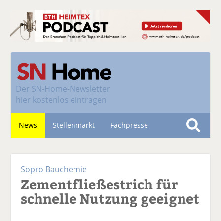
Der
SN-Home-Newsletter
hier kostenlos eintragen
News
Stellenmarkt
Fachpresse
S
u
Nachhaltigkeit
c
Sopro Bauchemie
h
Zementfließestrich für
e
schnelle Nutzung geeignet