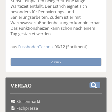
Kunststeinplatten belegereif. Eine lange
Wartezeit entfällt. Der Estrich eignet sich
besonders für Renovierungs- und
Sanierungsarbeiten. Zudem ist er mit
Warmwasserfußbodenheizungen kombinierbar.
Das Funktionsheizen kann schon nach einem
Tag gestartet werden.
aus
FussbodenTechnik
06/12
(Sortiment)
Zurück
VERLAG
S
u
Stellenmarkt
c
h
Fachpresse