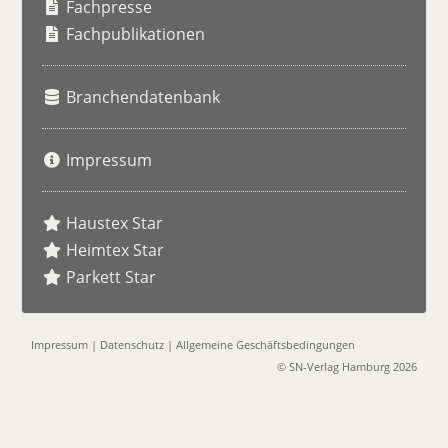
h
Fachpresse
e
Fachpublikationen
Branchendatenbank
Impressum
Haustex Star
Heimtex Star
Parkett Star
Impressum
|
Datenschutz
|
Allgemeine Geschäftsbedingungen
© SN-Verlag Hamburg 2026