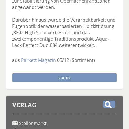
zur Stabilisierung von Oberflächenrandzonen
angewandt werden.
Darüber hinaus wurde die Verarbeitbarkeit und
Fugenoptik der wasserbasierten Holzkittlösung
,8802 High Solid verbessert und das
zweikomponentige Traditionsprodukt ,Aqua-
Lack Perfect Duo 884 weiterentwickelt.
aus
Parkett Magazin
05/12
(Sortiment)
Zurück
VERLAG
S
u
Stellenmarkt
c