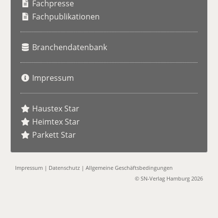
h
Fachpresse
e
Fachpublikationen
Branchendatenbank
Impressum
Haustex Star
Heimtex Star
Parkett Star
Impressum
|
Datenschutz
|
Allgemeine Geschäftsbedingungen
© SN-Verlag Hamburg 2026