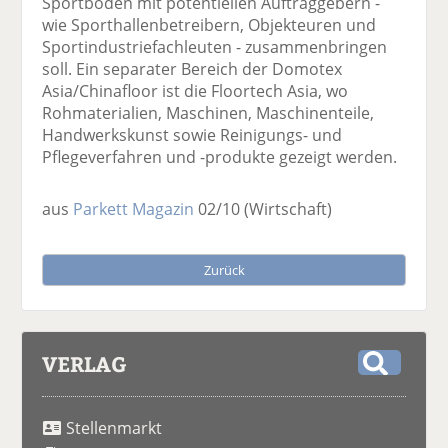
Sportböden mit potentiellen Auftraggebern -
wie Sporthallenbetreibern, Objekteuren und
Sportindustriefachleuten - zusammenbringen
soll. Ein separater Bereich der Domotex
Asia/Chinafloor ist die Floortech Asia, wo
Rohmaterialien, Maschinen, Maschinenteile,
Handwerkskunst sowie Reinigungs- und
Pflegeverfahren und -produkte gezeigt werden.
aus
Parkett Magazin
02/10
(Wirtschaft)
Zurück
VERLAG
S
u
Stellenmarkt
c