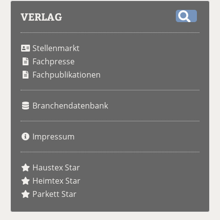
VERLAG
S
u
Stellenmarkt
c
h
Fachpresse
e
Fachpublikationen
Branchendatenbank
Impressum
Haustex Star
Heimtex Star
Parkett Star