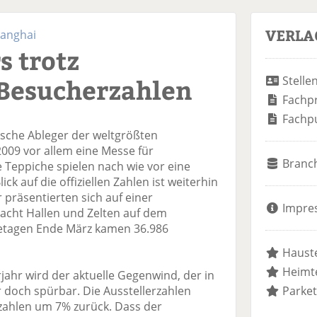
VERLA
hanghai
s trotz
Besucherzahlen
Stelle
Fachp
Fachp
ische Ableger der weltgrößten
009 vor allem eine Messe für
Branc
Teppiche spielen nach wie vor eine
ck auf die offiziellen Zahlen ist weiterhin
 präsentierten sich auf einer
Impre
 acht Hallen und Zelten auf dem
setagen Ende März kamen 36.986
Hauste
Heimte
jahr wird der aktuelle Gegenwind, der in
r doch spürbar. Die Ausstellerzahlen
Parket
zahlen um 7% zurück. Dass der