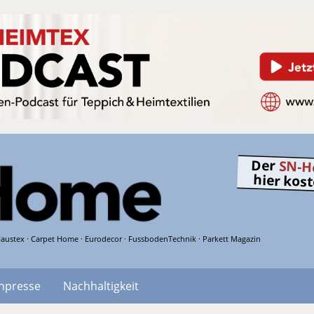
Der
SN-H
hier kos
austex · Carpet Home · Eurodecor · FussbodenTechnik · Parkett Magazin
hpresse
Nachhaltigkeit