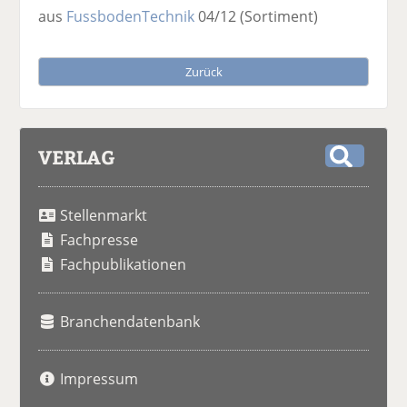
aus
FussbodenTechnik
04/12
(Sortiment)
Zurück
VERLAG
S
u
Stellenmarkt
c
h
Fachpresse
e
Fachpublikationen
Branchendatenbank
Impressum