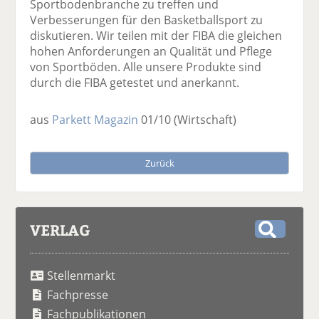
Sportbodenbranche zu treffen und
Verbesserungen für den Basketballsport zu
diskutieren. Wir teilen mit der FIBA die gleichen
hohen Anforderungen an Qualität und Pflege
von Sportböden. Alle unsere Produkte sind
durch die FIBA getestet und anerkannt.
aus
Parkett Magazin
01/10
(Wirtschaft)
Zurück
VERLAG
S
u
Stellenmarkt
c
h
Fachpresse
e
Fachpublikationen