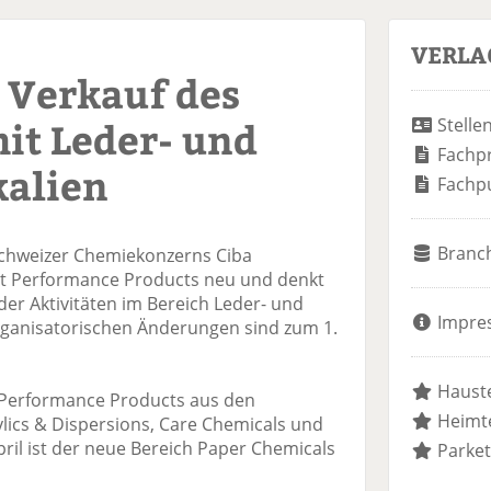
VERLA
 Verkauf des
it Leder- und
Stelle
Fachp
kalien
Fachp
Branc
Schweizer Chemiekonzerns Ciba
nt Performance Products neu und denkt
er Aktivitäten im Bereich Leder- und
Impre
organisatorischen Änderungen sind zum 1.
Hauste
 Performance Products aus den
Heimte
ics & Dispersions, Care Chemicals und
ril ist der neue Bereich Paper Chemicals
Parket