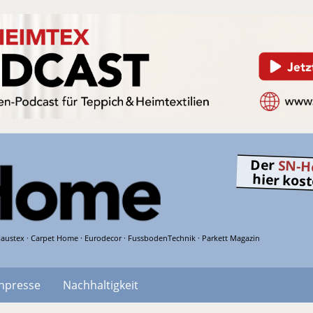
Der
SN-H
hier kos
austex · Carpet Home · Eurodecor · FussbodenTechnik · Parkett Magazin
hpresse
Nachhaltigkeit