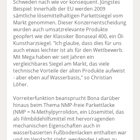
Schweden nach wie vor konsequent. Jüngstes
Beispiel: Innerhalb der EU werden 2009
sämtliche lösemittelhaltigen Parkettsiegel vom
Markt genommen. Dieser Konzernentscheidung
wurden auch umsatzrelevante Produkte
geopfert wie der Klassiker Bonaseal 400, ein Öl-
Kunstharzsiegel. "Ich glaube, dass dies für uns
auch etwas leichter ist als für den Wettbewerb.
Mit Mega haben wir seit Jahren ein
vergleichbares Siegel am Markt, das viele
technische Vorteile der alten Produkte aufweist
- aber eben auf Wasserbasis," so Christian
Löher.
Vorreiterfunktion beansprucht Bona darüber
hinaus beim Thema NMP-freie Parkettlacke
(NMP = N-Methylpyrrolidon, ein Lösemittel, das
als Filmbildehilfsmittel mit hervorragenden
mechanischen Eigenschaften auch in
wasserbasierten Fußbodenlacken enthalten war
und im Verdacht steht, werdendes Leben zu