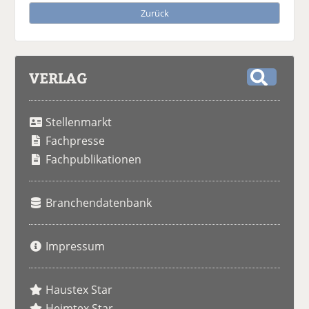
Zurück
VERLAG
S
u
Stellenmarkt
c
h
Fachpresse
e
Fachpublikationen
Branchendatenbank
Impressum
Haustex Star
Heimtex Star