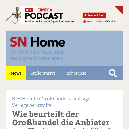
Der
SN-Home-Newsletter
hier kostenlos eintragen
News
Stellenmarkt
Fachpresse
S
u
Nachhaltigkeit
c
BTH Heimtex Großhandels-Umfrage
h
Verlegewerkstoffe
e
Wie beurteilt der
Großhandel die Anbieter