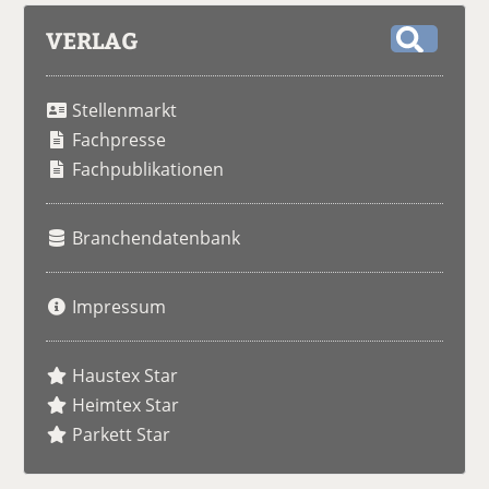
VERLAG
S
u
Stellenmarkt
c
h
Fachpresse
e
Fachpublikationen
Branchendatenbank
Impressum
Haustex Star
Heimtex Star
Parkett Star