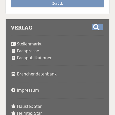
Zurück
VERLAG
S
u
Stellenmarkt
c
h
Fachpresse
e
Fachpublikationen
Branchendatenbank
Impressum
Haustex Star
Heimtex Star