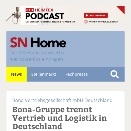
Der
SN-Home-Newsletter
hier kostenlos eintragen
News
Stellenmarkt
Fachpresse
S
u
Nachhaltigkeit
c
Bona Vertriebsgesellschaft mbH Deutschland
h
Bona-Gruppe trennt
e
Vertrieb und Logistik in
Deutschland