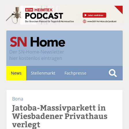
Der
SN-Home-Newsletter
hier kostenlos eintragen
News
Stellenmarkt
Fachpresse
S
u
Nachhaltigkeit
c
Bona
h
Jatoba-Massivparkett in
e
Wiesbadener Privathaus
verlegt