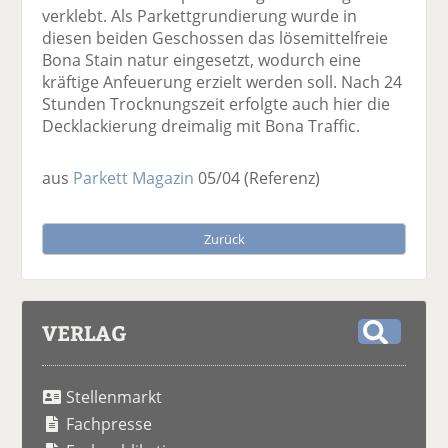
verklebt. Als Parkettgrundierung wurde in
diesen beiden Geschossen das lösemittelfreie
Bona Stain natur eingesetzt, wodurch eine
kräftige Anfeuerung erzielt werden soll. Nach 24
Stunden Trocknungszeit erfolgte auch hier die
Decklackierung dreimalig mit Bona Traffic.
aus
Parkett Magazin
05/04
(Referenz)
Zurück
VERLAG
S
u
Stellenmarkt
c
h
Fachpresse
e