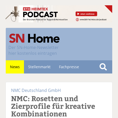
Der
SN-Home-Newsletter
hier kostenlos eintragen
News
Stellenmarkt
Fachpresse
S
u
Nachhaltigkeit
c
NMC Deutschland GmbH
h
NMC: Rosetten und
e
Zierprofile für kreative
Kombinationen