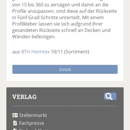
von 15 bis 360 zu zersägen und damit an die
Profile anzupassen, sind diese auf der Rückseite
in Fünf-Grad-Schritte unterteilt. Mit einem
Profilkleber lassen sie sich aufgrund ihrer
gesandeten Rückseite schnell an Decken und
Wänden befestigen.
aus
BTH Heimtex
10/11
(Sortiment)
Zurück
VERLAG
S
u
Stellenmarkt
c
h
Fachpresse
e