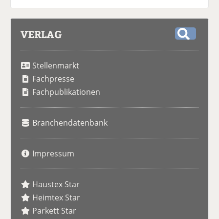
VERLAG
S
u
Stellenmarkt
c
h
Fachpresse
e
Fachpublikationen
Branchendatenbank
Impressum
Haustex Star
Heimtex Star
Parkett Star