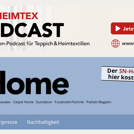
Der
SN-H
hier kos
austex · Carpet Home · Eurodecor · FussbodenTechnik · Parkett Magazin
hpresse
Nachhaltigkeit