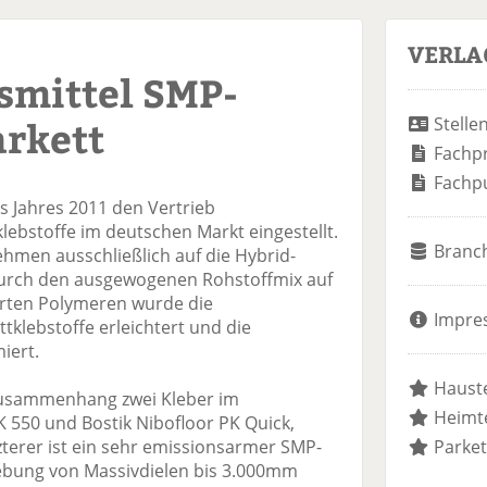
VERLA
smittel SMP-
arkett
Stelle
Fachp
Fachp
s Jahres 2011 den Vertrieb
klebstoffe im deutschen Markt eingestellt.
Branc
ehmen ausschließlich auf die Hybrid-
Durch den ausgewogenen Rohstoffmix auf
erten Polymeren wurde die
Impre
tklebstoffe erleichtert und die
iert.
Hauste
 Zusammenhang zwei Kleber im
Heimte
 550 und Bostik Nibofloor PK Quick,
zterer ist ein sehr emissionsarmer SMP-
Parket
Klebung von Massivdielen bis 3.000mm