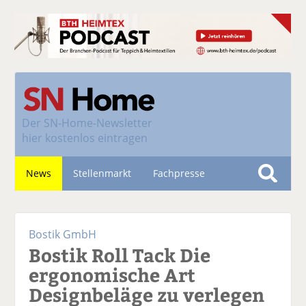
Der
SN-Home-Newsletter
hier kostenlos eintragen
News
Stellenmarkt
Fachpresse
S
u
Nachhaltigkeit
c
Bostik GmbH
h
Bostik Roll Tack Die
e
ergonomische Art
Designbeläge zu verlegen