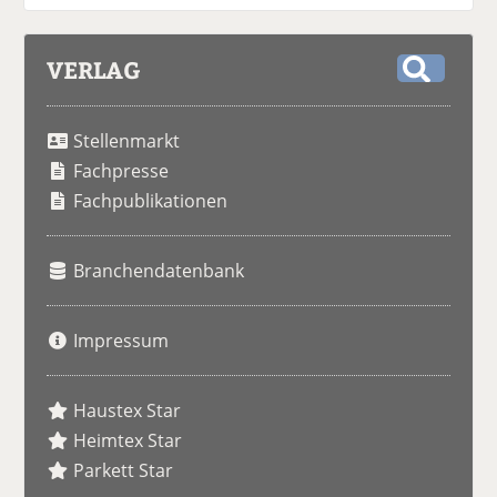
VERLAG
S
u
Stellenmarkt
c
h
Fachpresse
e
Fachpublikationen
Branchendatenbank
Impressum
Haustex Star
Heimtex Star
Parkett Star