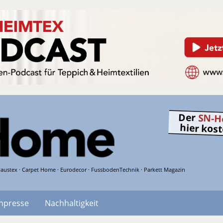
Der
SN-H
hier kos
austex · Carpet Home · Eurodecor · FussbodenTechnik · Parkett Magazin
hpresse
Nachhaltigkeit