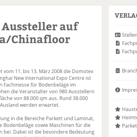
VERLA
Aussteller auf
a/Chinafloor
Stelle
Fachp
Fachp
Branc
et vom 11. bis 13. März 2008 die Domotex
anghai New International Expo Centre ist
en Fachmesse für Bodenbeläge im
Impre
hen die Veranstalter von 980 Ausstellern
fläche von 88.000 qm aus. Rund 38.000
Ausland werden erwartet.
Hauste
Heimte
lung in die Bereiche Parkett und Laminat,
che Bodenbeläge sowie Maschinen für die
Parket
 bei. Dabei ist die besondere Bedeutung