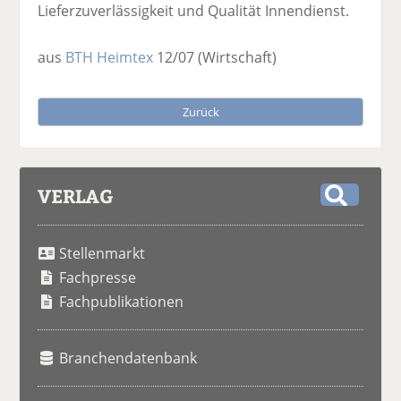
Lieferzuverlässigkeit und Qualität Innendienst.
aus
BTH Heimtex
12/07
(Wirtschaft)
Zurück
VERLAG
S
u
Stellenmarkt
c
h
Fachpresse
e
Fachpublikationen
Branchendatenbank