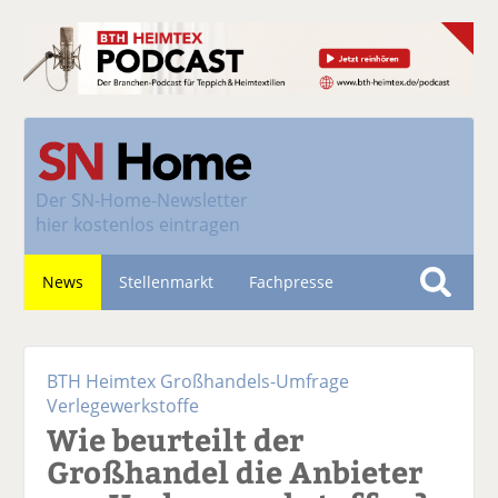
Der
SN-Home-Newsletter
hier kostenlos eintragen
News
Stellenmarkt
Fachpresse
S
u
Nachhaltigkeit
c
BTH Heimtex Großhandels-Umfrage
h
Verlegewerkstoffe
e
Wie beurteilt der
Großhandel die Anbieter