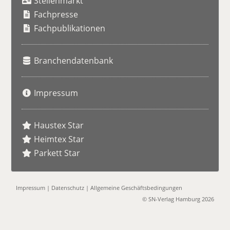
Stellenmarkt
c
h
Fachpresse
e
Fachpublikationen
Branchendatenbank
Impressum
Haustex Star
Heimtex Star
Parkett Star
Impressum
|
Datenschutz
|
Allgemeine Geschäftsbedingungen
© SN-Verlag Hamburg 2026