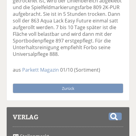
getrocknet ist, wird der Linienbereich abgeklebt
und die Spielfeldmarkierungsfarbe 809 2K-PUR
aufgebracht. Sie ist in 5 Stunden trocken. Dann
soll der 863 Aqua Lack Easy Future einmal satt
aufgerollt werden. 7 bis 10 Tage später ist die
Fläche voll belastbar und wird dann mit der
Sportbodenpflege 897 erstgepflegt. Für die
Unterhaltsreinigung empfiehlt Forbo seine
Universalpflege 888.
aus
Parkett Magazin
01/10
(Sortiment)
Zurück
VERLAG
S
u